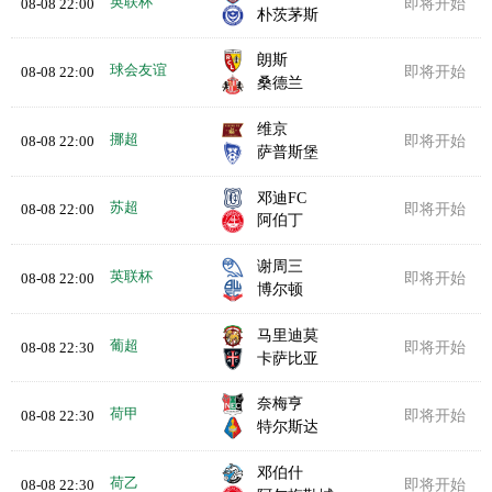
英联杯
08-08 22:00
即将开始
朴茨茅斯
朗斯
球会友谊
08-08 22:00
即将开始
桑德兰
维京
挪超
08-08 22:00
即将开始
萨普斯堡
邓迪FC
苏超
08-08 22:00
即将开始
阿伯丁
谢周三
英联杯
08-08 22:00
即将开始
博尔顿
马里迪莫
葡超
08-08 22:30
即将开始
卡萨比亚
奈梅亨
荷甲
08-08 22:30
即将开始
特尔斯达
邓伯什
荷乙
08-08 22:30
即将开始