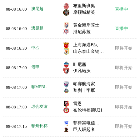
布里斯班奥林匹克
澳昆超
08-08 16:00
直播中
摩顿城精英
黄金海岸骑士
澳昆超
08-08 16:00
直播中
潘尼苏拉
上海海港B队
中乙
08-08 16:30
即将开始
山东泰山金钢山队
叶尼塞
俄甲
08-08 17:00
即将开始
伊凡诺沃
帕赛航海家
菲MPBL
08-08 17:00
即将开始
黎刹十字军
雷恩
球会友谊
08-08 17:00
即将开始
布伦特福德U21
菲律宾电信TNT
菲州长杯
08-08 17:15
即将开始
巨人崛起者