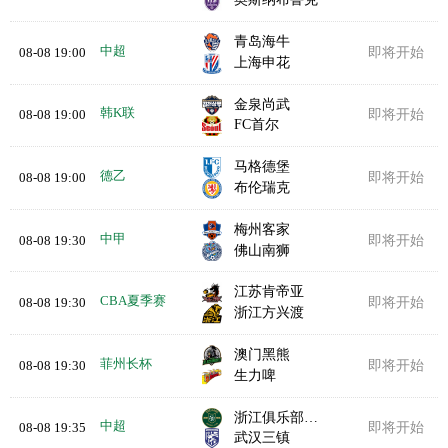
青岛海牛
中超
08-08 19:00
即将开始
上海申花
金泉尚武
韩K联
08-08 19:00
即将开始
FC首尔
马格德堡
德乙
08-08 19:00
即将开始
布伦瑞克
梅州客家
中甲
08-08 19:30
即将开始
佛山南狮
江苏肯帝亚
CBA夏季赛
08-08 19:30
即将开始
浙江方兴渡
澳门黑熊
菲州长杯
08-08 19:30
即将开始
生力啤
浙江俱乐部绿城
中超
08-08 19:35
即将开始
武汉三镇