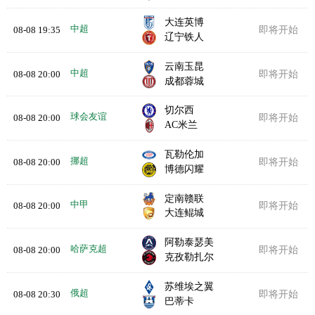
大连英博
中超
08-08 19:35
即将开始
辽宁铁人
云南玉昆
中超
08-08 20:00
即将开始
成都蓉城
切尔西
球会友谊
08-08 20:00
即将开始
AC米兰
瓦勒伦加
挪超
08-08 20:00
即将开始
博德闪耀
定南赣联
中甲
08-08 20:00
即将开始
大连鲲城
阿勒泰瑟美
哈萨克超
08-08 20:00
即将开始
克孜勒扎尔
苏维埃之翼
俄超
08-08 20:30
即将开始
巴蒂卡