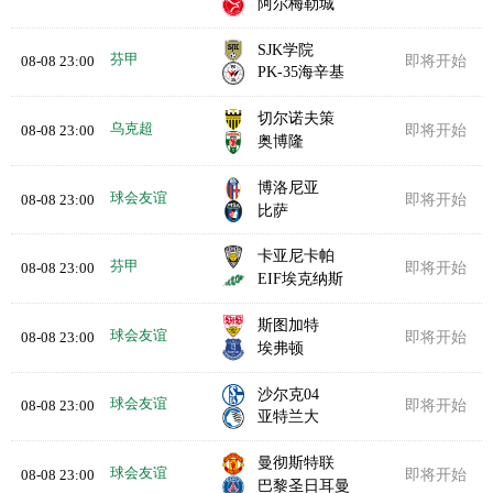
阿尔梅勒城
SJK学院
芬甲
08-08 23:00
即将开始
PK-35海辛基
切尔诺夫策
乌克超
08-08 23:00
即将开始
奥博隆
博洛尼亚
球会友谊
08-08 23:00
即将开始
比萨
卡亚尼卡帕
芬甲
08-08 23:00
即将开始
EIF埃克纳斯
斯图加特
球会友谊
08-08 23:00
即将开始
埃弗顿
沙尔克04
球会友谊
08-08 23:00
即将开始
亚特兰大
曼彻斯特联
球会友谊
08-08 23:00
即将开始
巴黎圣日耳曼