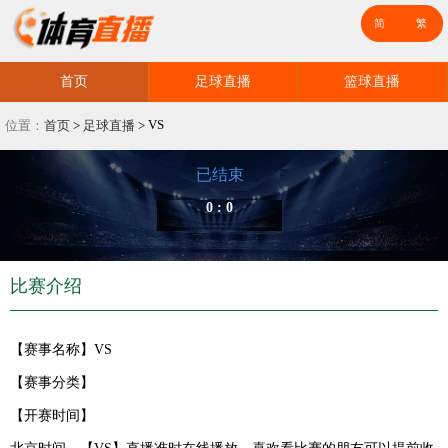
首页
足球直播
篮球直播
VS
位置：
首页
>
足球直播
>
已结束
0 : 0
比赛介绍
【赛事名称】
VS
【赛事分类】
【开赛时间】