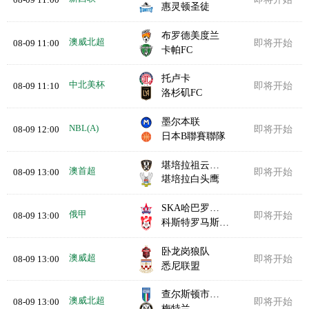
惠灵顿圣徒
布罗德美度兰
澳威北超
08-09 11:00
即将开始
卡帕FC
托卢卡
中北美杯
08-09 11:10
即将开始
洛杉矶FC
墨尔本联
NBL(A)
08-09 12:00
即将开始
日本B聯賽聯隊
堪培拉祖云达斯
澳首超
08-09 13:00
即将开始
堪培拉白头鹰
SKA哈巴罗夫斯克
俄甲
08-09 13:00
即将开始
科斯特罗马斯巴达
卧龙岗狼队
澳威超
08-09 13:00
即将开始
悉尼联盟
查尔斯顿市布鲁斯
澳威北超
08-09 13:00
即将开始
梅特兰