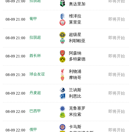
拉脱超
08-09 21:00
即将开始
奥达里加
维泽拉
葡甲
08-09 21:00
即将开始
莱里亚
超级星
拉脱超
08-09 21:00
即将开始
利耶帕亚
阿森纳
酋长杯
08-09 21:00
即将开始
多特蒙德
利物浦
球会友谊
08-09 21:30
即将开始
摩纳哥
兰讷斯
丹麦超
08-09 22:00
即将开始
利恩比
克鲁塞罗
巴西甲
08-09 22:00
即将开始
米拉索
卡马斯
俄甲
08-09 22:00
即将开始