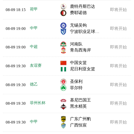
鹿特丹斯巴达
荷甲
08-09 18:15
即将开始
费耶诺德
无锡吴钩
中甲
08-09 19:00
即将开始
宁波职业足球俱乐部
河南队
中超
08-09 19:00
即将开始
青岛西海岸
中国女篮
友谊赛
08-09 19:30
即将开始
尼日利亚女篮
圣保利
德乙
08-09 19:30
即将开始
菲尔特
基尼巴国王
菲州长杯
08-09 19:30
即将开始
黑水精英
广东广州豹
中甲
08-09 19:30
即将开始
广西恒宸