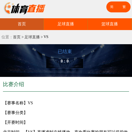
首页
足球直播
篮球直播
VS
位置：
首页
>
足球直播
>
已结束
0 : 0
比赛介绍
【赛事名称】
VS
【赛事分类】
【开赛时间】