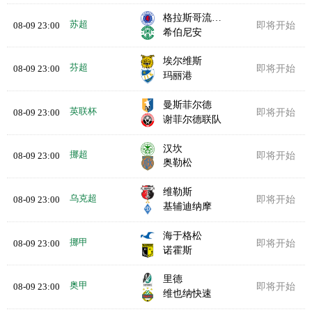
格拉斯哥流浪者
苏超
08-09 23:00
即将开始
希伯尼安
埃尔维斯
芬超
08-09 23:00
即将开始
玛丽港
曼斯菲尔德
英联杯
08-09 23:00
即将开始
谢菲尔德联队
汉坎
挪超
08-09 23:00
即将开始
奥勒松
维勒斯
乌克超
08-09 23:00
即将开始
基辅迪纳摩
海于格松
挪甲
08-09 23:00
即将开始
诺霍斯
里德
奥甲
08-09 23:00
即将开始
维也纳快速