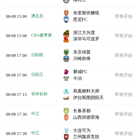
布里斯班狮吼
澳足总
08-09 15:00
即将开始
悉尼FC
浙江方兴渡
CBA夏季赛
08-09 15:00
即将开始
深圳马可波罗
东京绿茵
日职联
08-09 17:00
即将开始
川崎前锋
磐城FC
日职乙
08-09 17:00
即将开始
今治
凤凰燃料大师
菲州长杯
08-09 17:15
即将开始
伊拉斯图阴阳天
长春喜都
中乙
08-09 17:30
即将开始
山西崇德荣海
大连可为
中乙
08-09 17:30
即将开始
兰州陇原竞技