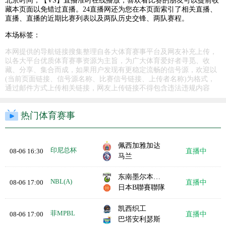
北京时间，【VS】直播准时在线播放，喜欢看比赛的朋友可以提前收
藏本页面以免错过直播。24直播网还为您在本页面索引了相关直播、
直播、直播的近期比赛列表以及两队历史交锋、两队赛程。
本场标签：
本网提供的导航链接搜集整理自各大体育赛事平台及网友补充上传，
以各大平台优质体育赛事资源为主旨，为广大体育爱好者寻觅、收
藏、分享、集合而成，如果用户发现有更稳定流畅的信号源，欢迎以
(当前页面链接、信号源名称、比赛信号链接、上传者名称)为格式，
通过邮件方式上传相关链接，网友上传链接不得包含违法违规内容
热门体育赛事
佩西加雅加达
印尼总杯
08-06 16:30
直播中
马兰
东南墨尔本凤凰
NBL(A)
08-06 17:00
直播中
日本B聯賽聯隊
凯西织工
菲MPBL
08-06 17:00
直播中
巴塔安利瑟斯