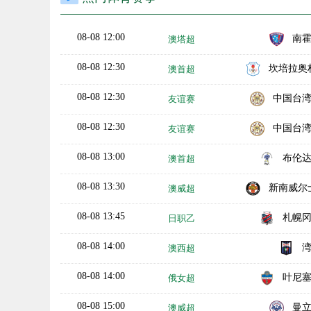
08-08 12:00
南
澳塔超
08-08 12:30
坎培拉奥林匹
澳首超
08-08 12:30
中国台
友谊赛
08-08 12:30
中国台
友谊赛
08-08 13:00
布伦
澳首超
08-08 13:30
新南威尔士大
澳威超
08-08 13:45
札幌
日职乙
08-08 14:00
澳西超
08-08 14:00
叶尼
俄女超
08-08 15:00
曼
澳威超