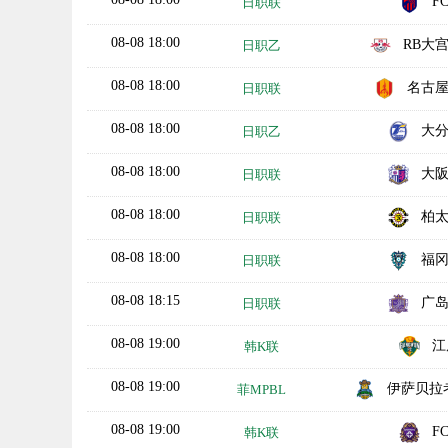
F
日职联
08-08 18:00
RB大
日职乙
08-08 18:00
名古
日职联
08-08 18:00
大
日职乙
08-08 18:00
大
日职联
08-08 18:00
柏
日职联
08-08 18:00
福
日职联
08-08 18:15
广
日职联
08-08 19:00
江
韩K联
08-08 19:00
伊萨贝拉考博
菲MPBL
08-08 19:00
F
韩K联