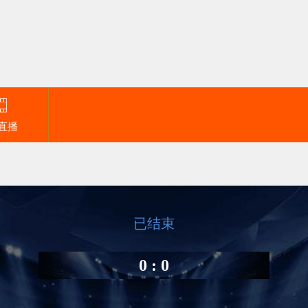
直播
已结束
0 : 0