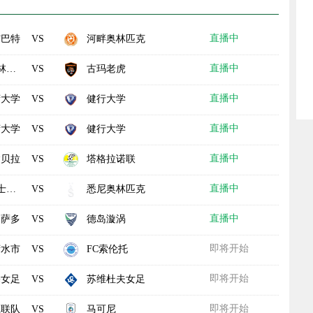
直播中
霍巴特
河畔奥林匹克
VS
直播中
克
古玛老虎
VS
直播中
湾大学
健行大学
VS
直播中
湾大学
健行大学
VS
直播中
达贝拉
塔格拉诺联
VS
直播中
学
悉尼奥林匹克
VS
直播中
冈萨多
德岛漩涡
VS
即将开始
湾水市
FC索伦托
VS
即将开始
塞女足
苏维杜夫女足
VS
即将开始
立联队
马可尼
VS