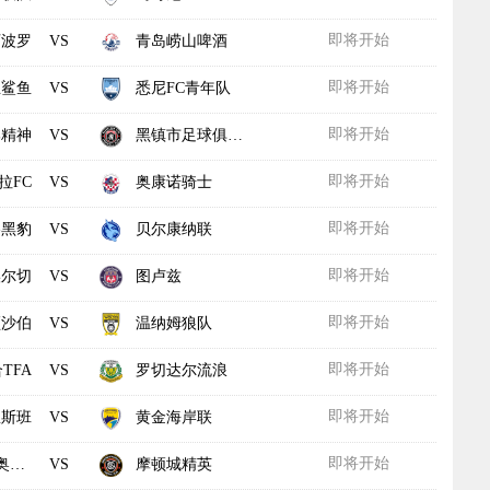
即将开始
可波罗
青岛崂山啤酒
VS
即将开始
兰鲨鱼
悉尼FC青年队
VS
即将开始
部精神
黑镇市足球俱乐部
VS
即将开始
拉FC
奥康诺骑士
VS
即将开始
洛黑豹
贝尔康纳联
VS
即将开始
埃尔切
图卢兹
VS
即将开始
顿沙伯
温纳姆狼队
VS
即将开始
TFA
罗切达尔流浪
VS
即将开始
里斯班
黄金海岸联
VS
即将开始
匹克
摩顿城精英
VS