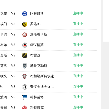
直播中
德竞技
阿拉维斯
VS
直播中
埃门
罗达JC
VS
直播中
万卡约
洛斯香卡斯
VS
直播中
坎布尔
SBV精英
VS
直播中
奥斯
布雷达
VS
直播中
芬洛
赫拉克勒斯
VS
直播中
德联队
布加勒斯特快速
VS
直播中
基
普罗夫迪夫火车头
VS
直播中
波鸿
柏林赫塔
VS
直播中
布鲁日
科特赖克
VS