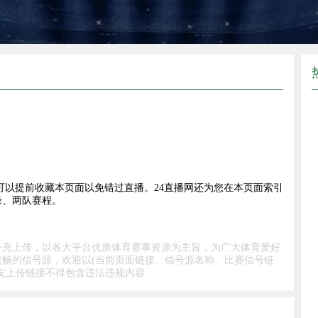
可以提前收藏本页面以免错过直播。24直播网还为您在本页面索引
锋、两队赛程。
补充上传，以各大平台优质体育赛事资源为主旨，为广大体育爱好
畅的信号源，欢迎以(当前页面链接、信号源名称、比赛信号链
友上传链接不得包含违法违规内容